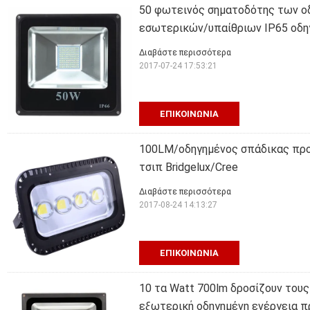
50 φωτεινός σηματοδότης των ο
εσωτερικών/υπαίθριων IP65 οδη
Διαβάστε περισσότερα
2017-07-24 17:53:21
ΕΠΙΚΟΙΝΩΝΊΑ
100LM/οδηγημένος σπάδικας προ
τσιπ Bridgelux/Cree
Διαβάστε περισσότερα
2017-08-24 14:13:27
ΕΠΙΚΟΙΝΩΝΊΑ
10 τα Watt 700lm δροσίζουν του
εξωτερική οδηγημένη ενέργεια 