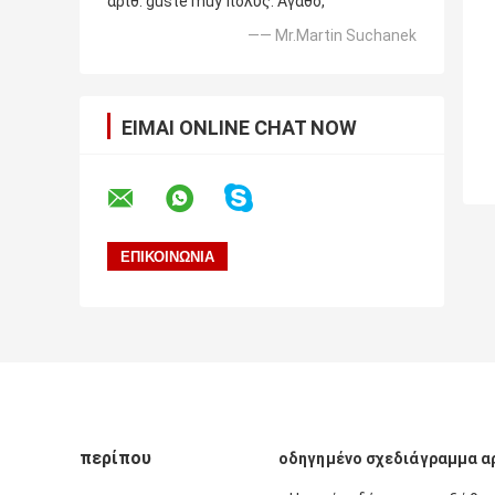
αριθ. guste muy πολύς. Αγαθό,
—— Mr.Martin Suchanek
ΕΊΜΑΙ ONLINE CHAT NOW
περίπου
οδηγημένο σχεδιάγραμμα α