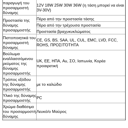
παραγωγή του
12V 18W 25W 30W 36W (η τάση μπορεί να είναι
προσαρμοστή
3V-30V)
δύναμης
Πέρα από την προστασία τάσης
Προστασία της
δύναμης
Πέρα από την τρέχουσα προστασία
προσαρμοστής
Προστασία βραχυκυκλώματος
Πιστοποιητικά του
CE, GS, BS, SAA, UL, CUL, EMC, LVD, FCC,
προσαρμοστή
ROHS, ΠΡΟΣΙΤΌΤΗΤΑ
δύναμης
Βούλωμα
εναλλασσόμενου
UK, ΕΕ, ΗΠΑ, Au, ΣΟ, Ιαπωνία, Κορέα
ρεύματος της
προαιρετική
δύναμης
προσαρμοστής
Τρόπος εξόδου
της δύναμης
με το καλώδιο
προσαρμοστής
Υλικό της δύναμης
PC
προσαρμοστής
Χρώμα διαθέσιμο
του προσαρμοστή
Λευκό/ο Μαύρος
δύναμης
Οδηγήσεων, ηλεκτρονικό τσιγάρο, ταμπλέτα,