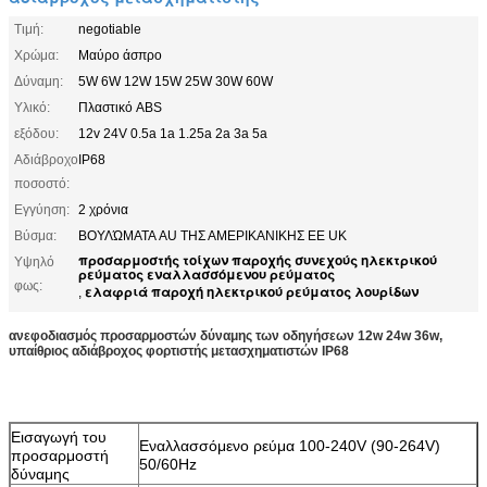
Τιμή:
negotiable
Χρώμα:
Μαύρο άσπρο
Δύναμη:
5W 6W 12W 15W 25W 30W 60W
Υλικό:
Πλαστικό ABS
εξόδου:
12v 24V 0.5a 1a 1.25a 2a 3a 5a
Αδιάβροχο
IP68
ποσοστό:
Εγγύηση:
2 χρόνια
Βύσμα:
ΒΟΥΛΏΜΑΤΑ AU ΤΗΣ ΑΜΕΡΙΚΑΝΙΚΗΣ ΕΕ UK
προσαρμοστής τοίχων παροχής συνεχούς ηλεκτρικού
Υψηλό
ρεύματος εναλλασσόμενου ρεύματος
φως:
ελαφριά παροχή ηλεκτρικού ρεύματος λουρίδων
,
ανεφοδιασμός προσαρμοστών δύναμης των οδηγήσεων 12w 24w 36w,
υπαίθριος αδιάβροχος φορτιστής μετασχηματιστών IP68
Εισαγωγή του
Εναλλασσόμενο ρεύμα 100-240V (90-264V)
προσαρμοστή
50/60Hz
δύναμης