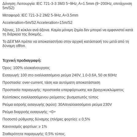
Δόνηση: Λειτουργία: IEC 721-3-3 3M3 5~9Hz, A=1.5mm (9~200Hz, επιτάχυνση
5m/S2)
Μεταφορά: IEC 721-3-2 2M2 5-9Hz, A=3.5mm
Acceleration=5m/S2 Acceleration=15m/S2
Άξονες, 10 κύκλοι ανά άξονα. Καμία μόνιμη ζημία δεν μπορεί να εμφανιστεί κατά
τη διάρκεια της δοκιμής.
Το ΔΕΙΓΜΑ πρέπει να αποκαταστήσει στην αρχική κατάστασή του μετά από τη
δύναμη off/on.
Τεχνική προδιαγραφή:
Όρος: 100% ολοκαίνουργιος
Εισαγωγή: 100 στο εναλλασσόμενο ρεύμα 240V, 1.0-0.6A, 50 σε 60Hz
Προστασία: over-current, τάση και αυτόματη αποκατάσταση
Προστασία παραγωγής: προστασία υπερφόρτωσης και βραχυκυκλώματος
Κολπίσκος εναλλασσόμενου ρεύματος: βυσματωτός τύπος
Ρεύμα εισροής εισαγωγής (κρύο): 30A/εναλλασσόμενο ρεύμα 230V
Ρεύμα διαρροής εισαγωγής: <0>
Ποσοστό ρύθμισης δύναμης (πλήρες φορτίο): ≤ 0,5%
Κανονισμός φορτίων: ≥ 1%
Σταθερότητα παραγωγής: 0,5% τύπος.