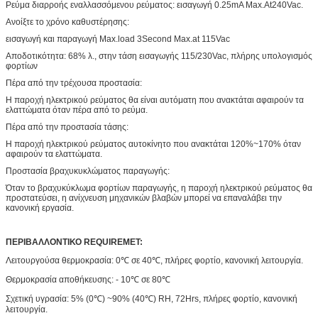
Ρεύμα διαρροής εναλλασσόμενου ρεύματος: εισαγωγή 0.25mA Max.At240Vac.
Ανοίξτε το χρόνο καθυστέρησης:
εισαγωγή και παραγωγή Max.load 3Second Max.at 115Vac
Αποδοτικότητα: 68% λ., στην τάση εισαγωγής 115/230Vac, πλήρης υπολογισμός
φορτίων
Πέρα από την τρέχουσα προστασία:
Η παροχή ηλεκτρικού ρεύματος θα είναι αυτόματη που ανακτάται αφαιρούν τα
ελαττώματα όταν πέρα από το ρεύμα.
Πέρα από την προστασία τάσης:
Η παροχή ηλεκτρικού ρεύματος αυτοκίνητο που ανακτάται 120%~170% όταν
αφαιρούν τα ελαττώματα.
Προστασία βραχυκυκλώματος παραγωγής:
Όταν το βραχυκύκλωμα φορτίων παραγωγής, η παροχή ηλεκτρικού ρεύματος θα
προστατεύσει, η ανίχνευση μηχανικών βλαβών μπορεί να επαναλάβει την
κανονική εργασία.
ΠΕΡΙΒΑΛΛΟΝΤΙΚΟ REQUIREMET:
Λειτουργούσα θερμοκρασία: 0℃ σε 40℃, πλήρες φορτίο, κανονική λειτουργία.
Θερμοκρασία αποθήκευσης: - 10℃ σε 80℃
Σχετική υγρασία: 5% (0℃) ~90% (40℃) RH, 72Hrs, πλήρες φορτίο, κανονική
λειτουργία.