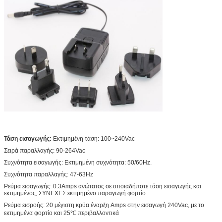
εξαγνιστής νερού, δρομολογητής, κάμερα CCTV,
Συμβατό σύστημα
LCD, μηχανή, ανεμιστήρας, παιχνίδια
της δύναμης
Ιατρικός εξοπλισμός μηχανών, POS μηχανών,
προσαρμοστής
ομορφιάς & υγείας, υγραντής, φω'τα των
οδηγήσεων, Minitor, ανεμιστήρες.
Τάση εισαγωγής:
Εκτιμημένη τάση: 100~240Vac
Σειρά παραλλαγής: 90-264Vac
Συχνότητα εισαγωγής: Εκτιμημένη συχνότητα: 50/60Hz.
Συχνότητα παραλλαγής: 47-63Hz
Ρεύμα εισαγωγής: 0.3Amps ανώτατος σε οποιαδήποτε τάση εισαγωγής και
εκτιμημένος, ΣΥΝΕΧΕΣ εκτιμημένο παραγωγή φορτίο.
Ρεύμα εισροής: 20 μέγιστη κρύα έναρξη Amps στην εισαγωγή 240Vac, με το
εκτιμημένα φορτίο και 25℃ περιβαλλοντικά