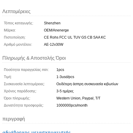
Λεπτομέρειες
Τόπος καταγωγής:
Shenzhen
Μάρκα:
OEM/Anenerge
Πιστοποίηση:
CE Rohs FCC UL TUV GS CB SAA KC
Αριθμό μοντέλου:
AE-12v30W
Πληρωμής & Αποστολής Όροι
Ποσότητα παραγγελίας min:
1pcs
Τιμή:
1-3usd/pcs
Συσκευασία λεπτομέρειες:
Ουδέτερη άσπρη συσκευασία κιβωτίων
Χρόνος παράδοσης:
3-5 ημέρες
Όροι πληρωμής:
Western Union, Paypal, T/T
Δυνατότητα προσφοράς:
1000000pcs/month
περιγραφή
αδιάβροχος μετασχηματιστής