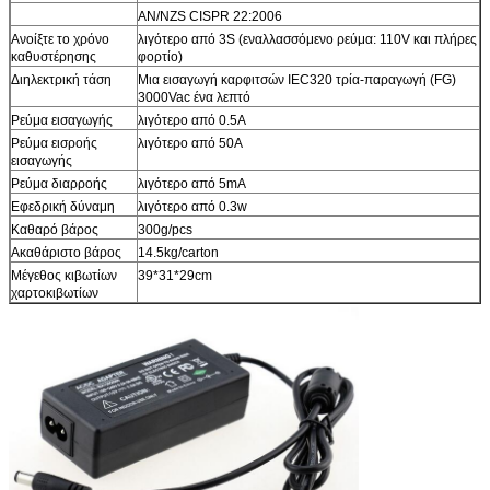
AN/NZS CISPR 22:2006
Ανοίξτε το χρόνο
λιγότερο από 3S (εναλλασσόμενο ρεύμα: 110V και πλήρες
καθυστέρησης
φορτίο)
Διηλεκτρική τάση
Μια εισαγωγή καρφιτσών IEC320 τρία-παραγωγή (FG)
3000Vac ένα λεπτό
Ρεύμα εισαγωγής
λιγότερο από 0.5A
Ρεύμα εισροής
λιγότερο από 50A
εισαγωγής
Ρεύμα διαρροής
λιγότερο από 5mA
Εφεδρική δύναμη
λιγότερο από 0.3w
Καθαρό βάρος
300g/pcs
Ακαθάριστο βάρος
14.5kg/carton
Μέγεθος κιβωτίων
39*31*29cm
χαρτοκιβωτίων