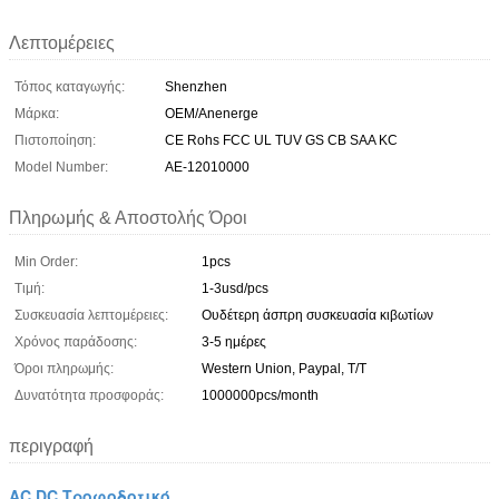
Λεπτομέρειες
Τόπος καταγωγής:
Shenzhen
Μάρκα:
OEM/Anenerge
Πιστοποίηση:
CE Rohs FCC UL TUV GS CB SAA KC
Model Number:
AE-12010000
Πληρωμής & Αποστολής Όροι
Min Order:
1pcs
Τιμή:
1-3usd/pcs
Συσκευασία λεπτομέρειες:
Ουδέτερη άσπρη συσκευασία κιβωτίων
Χρόνος παράδοσης:
3-5 ημέρες
Όροι πληρωμής:
Western Union, Paypal, T/T
Δυνατότητα προσφοράς:
1000000pcs/month
περιγραφή
AC DC Τροφοδοτικό