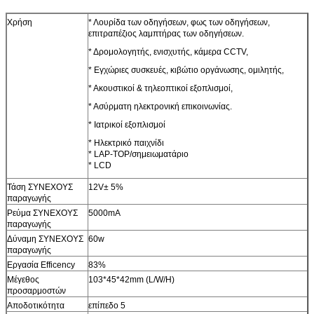
Χρήση
* Λουρίδα των οδηγήσεων, φως των οδηγήσεων,
επιτραπέζιος λαμπτήρας των οδηγήσεων.
* Δρομολογητής, ενισχυτής, κάμερα CCTV,
* Εγχώριες συσκευές, κιβώτιο οργάνωσης, ομιλητής,
* Ακουστικοί & τηλεοπτικοί εξοπλισμοί,
* Ασύρματη ηλεκτρονική επικοινωνίας.
* Ιατρικοί εξοπλισμοί
* Ηλεκτρικό παιχνίδι
* LAP-TOP/σημειωματάριο
* LCD
Τάση ΣΥΝΕΧΟΥΣ
12V± 5%
παραγωγής
Ρεύμα ΣΥΝΕΧΟΥΣ
5000mA
παραγωγής
Δύναμη ΣΥΝΕΧΟΥΣ
60w
παραγωγής
Εργασία Efficency
83%
Μέγεθος
103*45*42mm (L/W/H)
προσαρμοστών
Αποδοτικότητα
επίπεδο 5