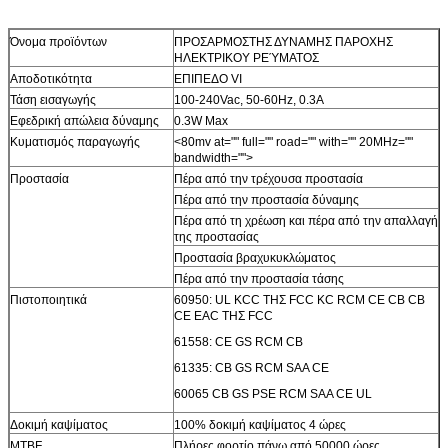
Όνομα προϊόντων
ΠΡΟΣΑΡΜΟΣΤΗΣ ΔΥΝΑΜΗΣ ΠΑΡΟΧΗΣ
ΗΛΕΚΤΡΙΚΟΥ ΡΕΎΜΑΤΟΣ
Αποδοτικότητα
ΕΠΙΠΕΔΟ VI
Τάση εισαγωγής
100-240Vac, 50-60Hz, 0.3A
Εφεδρική απώλεια δύναμης
0.3W Max
Κυματισμός παραγωγής
<80mv at="" full="" road="" with="" 20MHz=""
bandwidth="">
Προστασία
Πέρα από την τρέχουσα προστασία
Πέρα από την προστασία δύναμης
Πέρα από τη χρέωση και πέρα από την απαλλαγή
της προστασίας
Προστασία βραχυκυκλώματος
Πέρα από την προστασία τάσης
Πιστοποιητικά
60950: UL KCC ΤΗΣ FCC KC RCM CE CB CB
CE EAC ΤΗΣ FCC
61558: CE GS RCM CB
61335: CB GS RCM SAA CE
60065 CB GS PSE RCM SAA CE UL
Δοκιμή καψίματος
100% δοκιμή καψίματος 4 ώρες
MTBF
Πλήρες φορτίο πάνω από 50000 ώρες