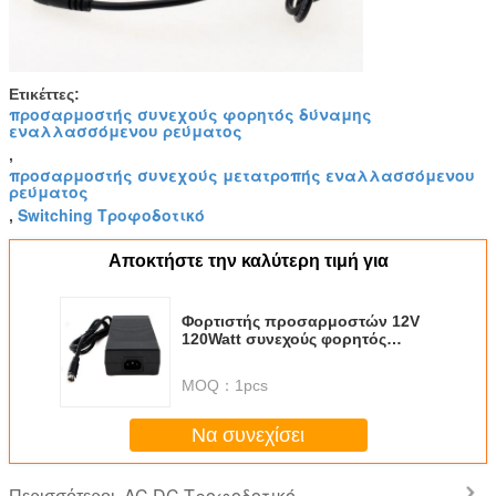
Ετικέττες:
προσαρμοστής συνεχούς φορητός δύναμης
εναλλασσόμενου ρεύματος
,
προσαρμοστής συνεχούς μετατροπής εναλλασσόμενου
ρεύματος
Switching Τροφοδοτικό
,
Αποκτήστε την καλύτερη τιμή για
Φορτιστής προσαρμοστών 12V
120Watt συνεχούς φορητός
δύναμης εναλλασσόμενου
ρεύματος για το ηλεκτρικό
MOQ：
1pcs
παιχνίδι/την ιατρική δυνατότητα
Να συνεχίσει
AC DC Τροφοδοτικό