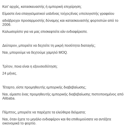
Βάρος
75g
Κατ' αρχάς, κατασκευαστής ή εμπορική επιχείρηση;
Εξουσιοδότηση
3 έτη περιορισμένης εξουσιοδότησης
Η συσκευασία περιλαμβάνει
Πλαστική τσάντα + χαρτοκιβώτιο PE
Είμαστε ένα επαγγελματικοί usb/ένας τοίχος/ένας υπολογιστής γραφείου
Χρονική ανοχή
25-30 ημέρες μετά από τη διαταγή που
αδιάβροχοι προσαρμοστής δύναμης και κατασκευαστής φορτιστών από το
επιβεβαιώνεται
2006.
Όρος πληρωμής
L/C, T/T, PayPal, Western Union, μετρητά
Καλωσορίστε για να μας επισκεφτείτε εάν ενδιαφέρεστε.
Ποσότητα/χαρτοκιβώτιο
50pcs/carton ή 100pcs/carton
Δεύτερον, μπορείτε να δεχτείτε τη μικρή ποσότητα διαταγής;
Ναι, μπορούμε να δεχτούμε χαμηλό MOQ.
Τρίτον, ποια είναι η εξουσιοδότηση;
24 μήνες.
Τέταρτο, είστε προμηθευτής εμπορικής διαβεβαίωσης;
Ναι, είμαστε ένας προμηθευτής εμπορικής διαβεβαίωσης πιστοποιημένος από
Alibaba.
Πέμπτος, μπορείτε να παρέχετε τα ελεύθερα δείγματα;
Ναι, όταν έχετε το μεγάλο ενδιαφέρον και θα επιθυμούσατε να αντέξετε
οικονομικά το φορτίο.