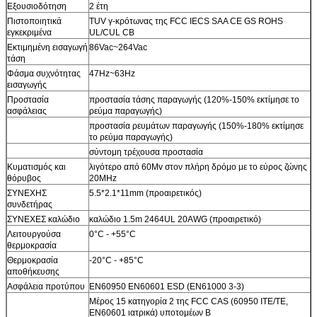
Εξουσιοδότηση
2 έτη
Πιστοποιητικά
TUV γ-κρότωνας της FCC IECS SAA CE GS ROHS
εγκεκριμένα
UL/CUL CB
Εκτιμημένη εισαγωγή
86Vac~264Vac
τάση
Φάσμα συχνότητας
47Hz~63Hz
εισαγωγής
Προστασία
προστασία τάσης παραγωγής (120%-150% εκτίμησε το
ασφάλειας
ρεύμα παραγωγής)
προστασία ρευμάτων παραγωγής (150%-180% εκτίμησε
το ρεύμα παραγωγής)
σύντομη τρέχουσα προστασία
Κυματισμός και
λιγότερο από 60Mv στον πλήρη δρόμο με το εύρος ζώνης
θόρυβος
20MHz
ΣΥΝΕΧΗΣ
5.5*2.1*11mm (προαιρετικός)
συνδετήρας
ΣΥΝΕΧΕΣ καλώδιο
καλώδιο 1.5m 2464UL 20AWG (προαιρετικό)
Λειτουργούσα
0°C - +55°C
θερμοκρασία
Θερμοκρασία
-20°C - +85°C
αποθήκευσης
Ασφάλεια προτύπου
EN60950 EN60601 ESD (EN61000 3-3)
Μέρος 15 κατηγορία 2 της FCC CAS (60950 ITE/TE,
EN60601 ιατρικά) υποτομέων Β