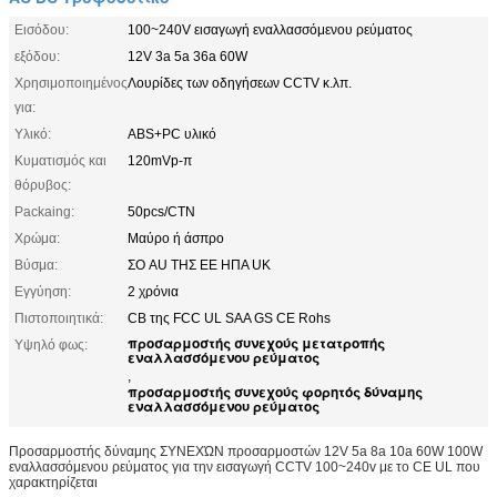
Εισόδου:
100~240V εισαγωγή εναλλασσόμενου ρεύματος
εξόδου:
12V 3a 5a 36a 60W
Χρησιμοποιημένος
Λουρίδες των οδηγήσεων CCTV κ.λπ.
για:
Υλικό:
ABS+PC υλικό
Κυματισμός και
120mVp-π
θόρυβος:
Packaing:
50pcs/CTN
Χρώμα:
Μαύρο ή άσπρο
Βύσμα:
ΣΟ AU ΤΗΣ ΕΕ ΗΠΑ UK
Εγγύηση:
2 χρόνια
Πιστοποιητικά:
CB της FCC UL SAA GS CE Rohs
προσαρμοστής συνεχούς μετατροπής
Υψηλό φως:
εναλλασσόμενου ρεύματος
,
προσαρμοστής συνεχούς φορητός δύναμης
εναλλασσόμενου ρεύματος
Προσαρμοστής δύναμης ΣΥΝΕΧΏΝ προσαρμοστών 12V 5a 8a 10a 60W 100W
εναλλασσόμενου ρεύματος για την εισαγωγή CCTV 100~240v με το CE UL που
χαρακτηρίζεται