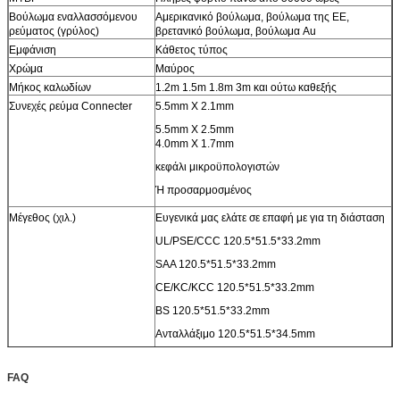
Βούλωμα εναλλασσόμενου
Αμερικανικό βούλωμα, βούλωμα της ΕΕ,
ρεύματος (γρύλος)
βρετανικό βούλωμα, βούλωμα Au
Εμφάνιση
Κάθετος τύπος
Χρώμα
Μαύρος
Μήκος καλωδίων
1.2m 1.5m 1.8m 3m και ούτω καθεξής
Συνεχές ρεύμα Connecter
5.5mm X 2.1mm
5.5mm X 2.5mm
4.0mm X 1.7mm
κεφάλι μικροϋπολογιστών
Ή προσαρμοσμένος
Μέγεθος (χιλ.)
Ευγενικά μας ελάτε σε επαφή με για τη διάσταση
UL/PSE/CCC 120.5*51.5*33.2mm
SAA 120.5*51.5*33.2mm
CE/KC/KCC 120.5*51.5*33.2mm
BS 120.5*51.5*33.2mm
Ανταλλάξιμο 120.5*51.5*34.5mm
Υπολογιστής γραφείου 120.5*51.5*33,2mm
FAQ
ΣΥΝΕΧΕΣ καλώδιο
UL2464 22AWG 1.2M 1.5M 1.8M