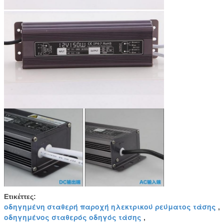
Ετικέττες:
οδηγημένη σταθερή παροχή ηλεκτρικού ρεύματος τάσης
,
οδηγημένος σταθερός οδηγός τάσης
,