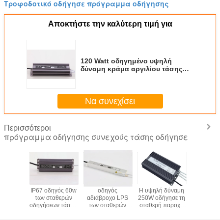
Τροφοδοτικό οδήγησε πρόγραμμα οδήγησης
Αποκτήστε την καλύτερη τιμή για
120 Watt οδηγημένο υψηλή
δύναμη κράμα αργιλίου τάσης
οδηγών σταθερό για τις ενότητες
των οδηγήσεων
Να συνεχίσει
Περισσότεροι
πρόγραμμα οδήγησης συνεχούς τάσης οδήγησε
βροχη
IP67 οδηγός 60w
οδηγός
Η υψηλή δύναμη
Οδηγός 1
ημένη
των σταθερών
αδιάβροχο LPS
250W οδήγησε τη
100 W
οχή
οδηγήσεων τάσης/
των σταθερών
σταθερή παροχή
σταθε
ρικού
οδηγημένη διπλή
οδηγήσεων τάσης
ηλεκτρικού
οδηγήσεων