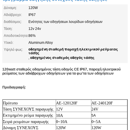
Δύναμη:
120W
Αδιάβροχο:
IP67
διαθέσιμος:
Ενότητες των οδηγήσεων λουρίδων οδηγήσεων
Τάση:
12v 24v
Αποδοτικότητα:
86%
Υλικό:
Aluminum Alloy
οδηγημένη σταθερή παροχή ηλεκτρικού ρεύματος
Υψηλό φως:
τάσης
οδηγημένος σταθερός οδηγός τάσης
,
120watt σταθερός οδηγημένος τάση οδηγός CE IP67, παροχή ηλεκτρικού
ρεύματος των αδιάβροχων οδηγήσεων για τα φω'τα των οδηγήσεων
Προδιαγραφή:
Πρότυπο
AE-120120F
AE-240120F
Τάση ΣΥΝΕΧΟΥΣ παραγωγής
12V
24V
Εκτιμημένο ρεύμα παραγωγής
10A
5A
Σειρά ρευμάτων παραγωγής
0~10A
0~5A
Δύναμη ΣΥΝΕΧΟΥΣ
120W
120W