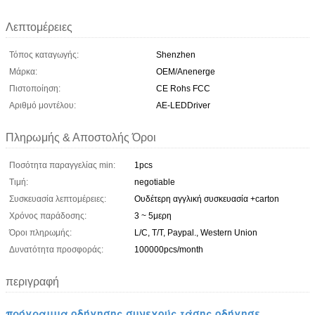
Λεπτομέρειες
Τόπος καταγωγής:
Shenzhen
Μάρκα:
OEM/Anenerge
Πιστοποίηση:
CE Rohs FCC
Αριθμό μοντέλου:
AE-LEDDriver
Πληρωμής & Αποστολής Όροι
Ποσότητα παραγγελίας min:
1pcs
Τιμή:
negotiable
Συσκευασία λεπτομέρειες:
Ουδέτερη αγγλική συσκευασία +carton
Χρόνος παράδοσης:
3 ~ 5μερη
Όροι πληρωμής:
L/C, T/T, Paypal., Western Union
Δυνατότητα προσφοράς:
100000pcs/month
περιγραφή
πρόγραμμα οδήγησης συνεχούς τάσης οδήγησε