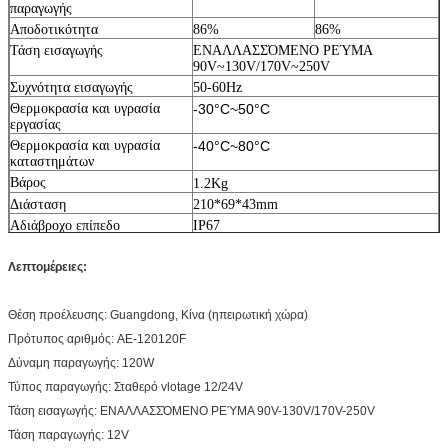
παραγωγής
Αποδοτικότητα
86%
86%
Τάση εισαγωγής
ΕΝΑΛΛΑΣΣΌΜΕΝΟ ΡΕΎΜΑ
90V~130V/170V~250V
Συχνότητα εισαγωγής
50-60Hz
Θερμοκρασία και υγρασία
-30°C~50°C
εργασίας
Θερμοκρασία και υγρασία
-40°C~80°C
καταστημάτων
Βάρος
1.2Kg
Διάσταση
210*69*43mm
Αδιάβροχο επίπεδο
IP67
Πιστοποιητικά
CE&RHOS
Λεπτομέρειες:
Θέση προέλευσης: Guangdong, Κίνα (ηπειρωτική χώρα)
Πρότυπος αριθμός: AE-120120F
Δύναμη παραγωγής: 120W
Τύπος παραγωγής: Σταθερό vlotage 12/24V
Τάση εισαγωγής: ΕΝΑΛΛΑΣΣΌΜΕΝΟ ΡΕΎΜΑ 90V-130V/170V-250V
Τάση παραγωγής: 12V