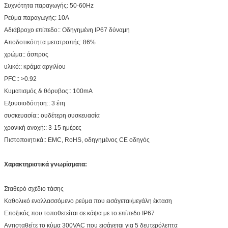
Συχνότητα παραγωγής: 50-60Hz
Ρεύμα παραγωγής: 10A
Αδιάβροχο επίπεδο:: Οδηγημένη IP67 δύναμη
Αποδοτικότητα μετατροπής: 86%
χρώμα:: άσπρος
υλικό:: κράμα αργιλίου
PFC:: >0.92
Κυματισμός & θόρυβος:: 100mA
Εξουσιοδότηση:: 3 έτη
συσκευασία:: ουδέτερη συσκευασία
χρονική ανοχή:: 3-15 ημέρες
Πιστοποιητικά:: EMC, RoHS, οδηγημένος CE οδηγός
Χαρακτηριστικά γνωρίσματα:
Σταθερό σχέδιο τάσης
Καθολικό εναλλασσόμενο ρεύμα που εισάγεται/μεγάλη έκταση
Εποξικός που τοποθετείται σε κάψα με το επίπεδο IP67
Αντισταθείτε το κύμα 300VAC που εισάγεται για 5 δευτερόλεπτα