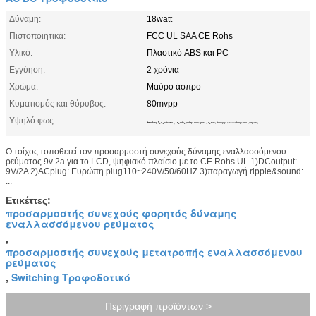
Δύναμη:
18watt
Πιστοποιητικά:
FCC UL SAA CE Rohs
Υλικό:
Πλαστικό ABS και PC
Εγγύηση:
2 χρόνια
Χρώμα:
Μαύρο άσπρο
Κυματισμός και θόρυβος:
80mvpp
Υψηλό φως:
,
Switching Τροφοδοτικό
προσαρμοστής συνεχούς φορητός δύναμης εναλλασσόμενου ρεύματος
Ο τοίχος τοποθετεί τον προσαρμοστή συνεχούς δύναμης εναλλασσόμενου
ρεύματος 9v 2a για το LCD, ψηφιακό πλαίσιο με το CE Rohs UL 1)DCoutput:
9V/2A 2)ACplug: Ευρώπη plug110~240V/50/60HZ 3)παραγωγή ripple&sound:
...
Ετικέττες:
προσαρμοστής συνεχούς φορητός δύναμης
εναλλασσόμενου ρεύματος
,
προσαρμοστής συνεχούς μετατροπής εναλλασσόμενου
ρεύματος
Switching Τροφοδοτικό
,
Περιγραφή προϊόντων >