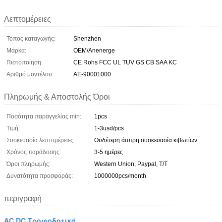
Λεπτομέρειες
Τόπος καταγωγής:
Shenzhen
Μάρκα:
OEM/Anenerge
Πιστοποίηση:
CE Rohs FCC UL TUV GS CB SAA KC
Αριθμό μοντέλου:
AE-90001000
Πληρωμής & Αποστολής Όροι
Ποσότητα παραγγελίας min:
1pcs
Τιμή:
1-3usd/pcs
Συσκευασία λεπτομέρειες:
Ουδέτερη άσπρη συσκευασία κιβωτίων
Χρόνος παράδοσης:
3-5 ημέρες
Όροι πληρωμής:
Western Union, Paypal, T/T
Δυνατότητα προσφοράς:
1000000pcs/month
περιγραφή
AC DC Τροφοδοτικό